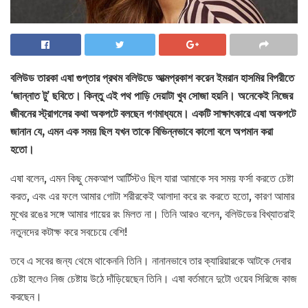
বলিউড তারকা এষা গুপ্তার প্রথম বলিউডে আত্মপ্রকাশ করেন ইমরান হাসমির বিপরীতে
‘জান্নাত টু’ ছবিতে। কিন্তু এই পথ পাড়ি দেয়াটা খুব সোজা হয়নি। অনেকেই নিজের
জীবনের স্ট্রাগলের কথা অকপটে বলছেন গণমাধ্যমে। একটি সাক্ষাৎকারে এষা অকপটে
জানান যে, এমন এক সময় ছিল যখন তাকে বিভিন্নভাবে কালো বলে অপমান করা
হতো।
এষা বলেন, এমন কিছু মেকআপ আর্টিস্টও ছিল যারা আমাকে সব সময় ফর্সা করতে চেষ্টা
করত, এবং এর ফলে আমার গোটা শরীরকেই আলাদা করে রং করতে হতো, কারণ আমার
মুখের রঙের সঙ্গে আমার গায়ের রং মিলত না। তিনি আরও বলেন, বলিউডের বিখ্যাতরাই
নতুনদের কটাক্ষ করে সবচেয়ে বেশি!
তবে এ সবের জন্য থেমে থাকেননি তিনি। নানানভাবে তার ক্যারিয়ারকে আটকে দেবার
চেষ্টা হলেও নিজ চেষ্টায় উঠে দাঁড়িয়েছেন তিনি। এষা বর্তমানে দুটো ওয়েব সিরিজে কাজ
করছেন।