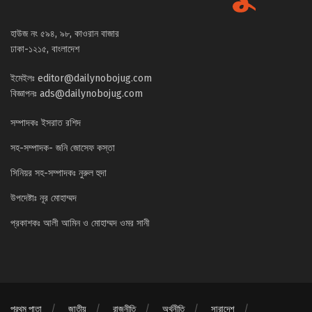
হাউজ নং ৫৯৪, ৯৮, কাওরান বাজার
ঢাকা-১২১৫, বাংলাদেশ
ইমেইলঃ
editor@dailynobojug.com
বিজ্ঞাপনঃ
ads@dailynobojug.com
সম্পাদকঃ ইসরাত রশিদ
সহ-সম্পাদক- জনি জোসেফ কস্তা
সিনিয়র সহ-সম্পাদকঃ নুরুল হুদা
উপদেষ্টাঃ নূর মোহাম্মদ
প্রকাশকঃ আলী আমিন ও মোহাম্মদ ওমর সানী
প্রথম পাতা
জাতীয়
রাজনীতি
অর্থনীতি
সারাদেশ