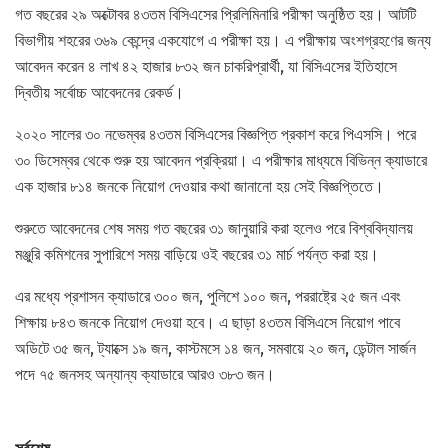
গত বছরের ২৯ অক্টোবর ৪৩তম বিসিএসের প্রিলিমিনারি পরীক্ষা অনুষ্ঠিত হয়। আটটি
বিভাগীয় শহরের ৩৬৯ কেন্দ্রে একযোগে এ পরীক্ষা হয়। এ পরীক্ষায় অংশগ্রহণের জন্য
আবেদন করেন ৪ লাখ ৪২ হাজার ৮৩২ জন চাকরিপ্রার্থী, যা বিসিএসের ইতিহাসে
দ্বিতীয় সর্বোচ্চ আবেদনের রেকর্ড।
২০২০ সালের ৩০ নভেম্বর ৪৩তম বিসিএসের বিজ্ঞপ্তি প্রকাশ করে পিএসসি। পরে
৩০ ডিসেম্বর থেকে শুরু হয় আবেদন প্রক্রিয়া। এ পরীক্ষার মাধ্যমে বিভিন্ন ক্যাডারে
এক হাজার ৮১৪ জনকে নিয়োগ দেওয়ার কথা জানানো হয় সেই বিজ্ঞপ্তিতে।
শুরুতে আবেদনের শেষ সময় গত বছরের ৩১ জানুয়ারি করা হলেও পরে বিশ্ববিদ্যালয়
মঞ্জুরি কমিশনের সুপারিশে সময় বাড়িয়ে ওই বছরের ৩১ মার্চ পর্যন্ত করা হয়।
এর মধ্যে প্রশাসন ক্যাডারে ৩০০ জন, পুলিশে ১০০ জন, পররাষ্ট্রে ২৫ জন এবং
শিক্ষায় ৮৪৩ জনকে নিয়োগ দেওয়া হবে। এ ছাড়া ৪৩তম বিসিএসে নিয়োগ পাবে
অডিটে ৩৫ জন, ট্যাক্সে ১৯ জন, কাস্টমসে ১৪ জন, সমবায়ে ২০ জন, ডেন্টাল সার্জন
পদে ৭৫ জনসহ অন্যান্য ক্যাডারে আরও ৩৮৩ জন।