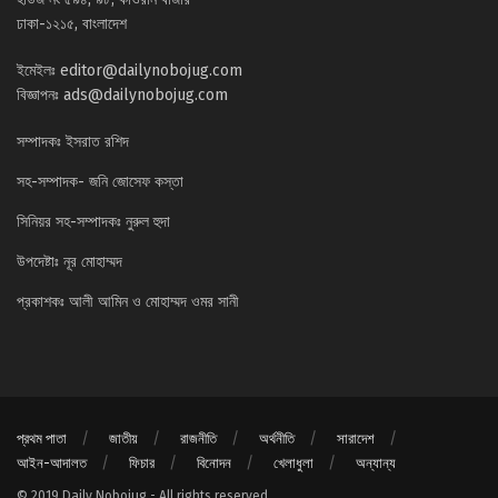
ঢাকা-১২১৫, বাংলাদেশ
ইমেইলঃ
editor@dailynobojug.com
বিজ্ঞাপনঃ
ads@dailynobojug.com
সম্পাদকঃ ইসরাত রশিদ
সহ-সম্পাদক- জনি জোসেফ কস্তা
সিনিয়র সহ-সম্পাদকঃ নুরুল হুদা
উপদেষ্টাঃ নূর মোহাম্মদ
প্রকাশকঃ আলী আমিন ও মোহাম্মদ ওমর সানী
প্রথম পাতা
জাতীয়
রাজনীতি
অর্থনীতি
সারাদেশ
আইন-আদালত
ফিচার
বিনোদন
খেলাধুলা
অন্যান্য
© 2019 Daily Nobojug - All rights reserved.