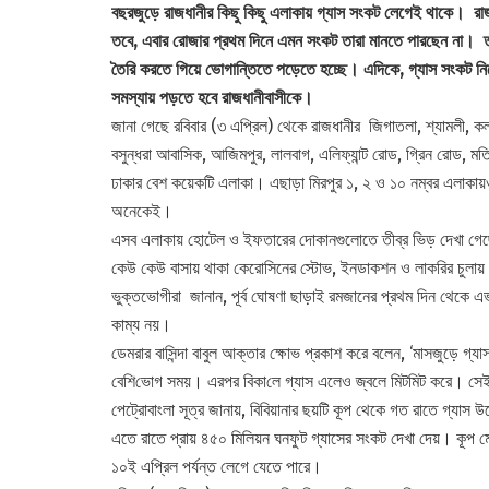
বছরজুড়ে রাজধানীর কিছু কিছু এলাকায় গ্যাস সংক‌ট লেগেই থাকে। রা
তবে, এবার রোজার প্রথম দিনে এমন সংকট তারা মানতে পারছেন না। তা
তৈরি করতে গিয়ে ভোগান্তিতে পড়েতে হচ্ছে। এদিকে, গ্যাস সংকট নিয়ে
সমস্যায় পড়তে হবে রাজধানীবাসীকে।
জানা গেছে রবিবার (৩ এপ্রিল) থেকে রাজধানীর জিগাতলা, শ্যামলী, কল্
বসুন্ধরা আবাসিক, আজিমপুর, লালবাগ, এলিফ্যান্ট রোড, গ্রিন রোড, মতিঝি
ঢাকার বেশ কয়েকটি এলাকা। এছাড়া মিরপুর ১, ২ ও ১০ নম্বর এলাকায়
অনেকেই।
এসব এলাকায় হোটেল ও ইফতারের দোকানগুলোতে তীব্র ভিড় দেখা গেছ
কেউ কেউ বাসায় থাকা কেরোসিনের স্টোভ, ইনডাকশন ও লাকরির চুলায় 
ভুক্তভোগীরা জানান, পূর্ব ঘোষণা ছাড়াই রমজানের প্রথম দিন থেকে
কাম্য নয়।
ডেমরার বা‌সিন্দা বাবুল আক্তার ক্ষোভ প্রকাশ করে বলেন, ‘মাসজুড়ে গ্
বে‌শি‌ভোগ সময়। এরপর বিকা‌লে গ্যাস এলেও জ্বলে মিটমিট করে। সেই
পেট্রোবাংলা সূত্র জানায়, বিবিয়ানার ছয়টি কূপ থেকে গত রাতে গ্যা
এতে রাতে প্রায় ৪৫০ মিলিয়ন ঘনফুট গ্যাসের সংকট দেখা দেয়। কূপ মে
১০ই এপ্রিল পর্যন্ত লেগে যেতে পারে।