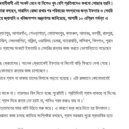
জধানীবাসী এই সংকট মেনে না নিলেও খুব বেশি প্রতিবাদেও কখনো সোচ্চার হয়নি।
রা বলছেন, সারাদিন রোজা রাখার পর পরিবারের সদস্যদের জন্য ইফতার ও সেহরি
 জ্বালানি ও খনিজসম্পদ মন্ত্রণালয় জানিয়েছে, আগামী ১০ এপ্রিল পর্যন্ত এ
যাণপুর, আগারগাঁও, শেওড়াপাড়া, মোহাম্মদপুর, কাফরুল, আদাবর, বনশ্রী, রামপুরা,
ল, সেগুনবাগিচা, নারিন্দা, ওয়ারিসহ ডেমরা, যাত্রাবাড়ি, মালিবাগ, খিলগাও, পুরান
ও গ্যাসের সংকটে ইফতারি ও সেহরির রান্নার কাজ করতে ভোগান্তিতে পড়েছেন
ে ক্রেতাদের। অনেক ক্রেতাকেই ইফতার না কিনেই বাড়ি ফিরতে দেখা গেছে।
কোনমতে রান্নার কাজ চালাচ্ছেন।
 এভাবে গ্যাস না থাকায় তাদের বিপাকে পড়তে হয়েছে। এটা রমজানে কোনোভাবেই
যাস থাকে না। তারপরও বিল দিতে হচ্ছে পুরোটাই। প্রতিদিনই গ্যাস থাকছে না ‌দি‌নের
 গ্যাস দিয়ে রান্না তো হয়ই না, পানিও গরম করাও যায় না।’
স উত্তোলনের সময় বালি উঠতে শুরু করে। এ কারণে বন্ধ করে দিতে হয় উৎপাদন।
রামত কাজ চলছে জানিয়ে সংশ্লিষ্টরা বলছেন, গ্যাস সরবরাহ পুরো স্বাভাবিক হতে