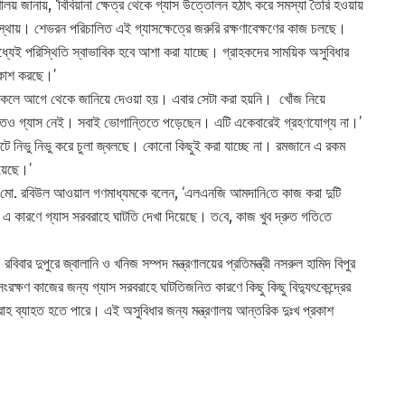
্রণালয় জানায়, ‘বিবিয়ানা ক্ষেত্র থেকে গ্যাস উত্তোলন হঠাৎ করে সমস্যা তৈরি হওয়ায়
স্থায়। শেভরন পরিচালিত এই গ্যাসক্ষেত্রে জরুরি রক্ষণাবেক্ষণের কাজ চলছে।
যেই পরিস্থিতি স্বাভাবিক হবে আশা করা যাচ্ছে। গ্রাহকদের সাময়িক অসুবিধার
্রকাশ করছে।’
না থাকলে আগে থেকে জানিয়ে দেওয়া হয়। এবার সেটা করা হয়নি। খোঁজ নিয়ে
িতেও গ্যাস নেই। সবাই ভোগান্তিতে পড়েছেন। এটি একেবারেই গ্রহণযোগ্য না।’
টে নিভু নিভু করে চুলা জ্বলছে। কোনো কিছুই করা যাচ্ছে না। রমজানে এ রকম
হয়েছে।’
ী মো. রবিউল আওয়াল গণমাধ্যমকে বলেন, ‘এলএনজি আমদা‌নি‌তে কাজ করা দুটি
 কারণে গ্যাস সরবরাহে ঘাটতি দেখা দিয়েছে। ত‌বে, কাজ খুব দ্রুত গ‌তি‌তে
ার দুপুরে জ্বালানি ও খনিজ সম্পদ মন্ত্রণালয়ের প্রতিমন্ত্রী নসরুল হামিদ বিপুর
ংরক্ষণ কাজের জন্য গ্যাস সরবরাহে ঘাটতিজনিত কারণে কিছু কিছু বিদ্যুৎকেন্দ্রের
ব্যাহত হতে পারে। এই অসুবিধার জন্য মন্ত্রণালয় আন্তরিক দুঃখ প্রকাশ