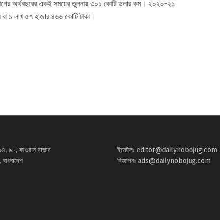
 যা আগের অর্থবছরের একই সময়ের তুলনায় ৩০১ কোটি ডলার কম। ২০২০-২১
ার বা ১ লাখ ৫৭ হাজার ৪৬৬ কোটি টাকা।
৯৪, ৯৮, কাওরান বাজার
ইমেইলঃ
editor@dailynobojug.com
 বাংলাদেশ
বিজ্ঞাপনঃ
ads@dailynobojug.com