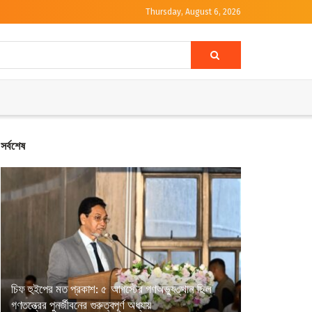
Thursday, August 6, 2026
সর্বশেষ
চিফ হুইপের মত প্রকাশ: ৫ আগস্টের গণঅভ্যুত্থান ছিল
গণতন্ত্রের পুনর্জীবনের গুরুত্বপূর্ণ অধ্যায়