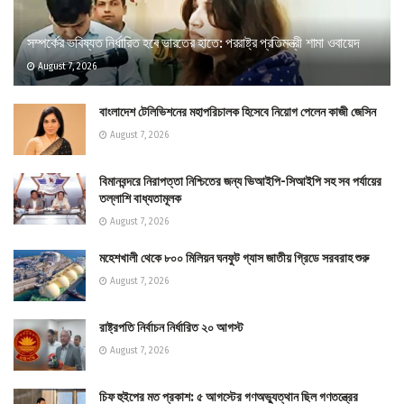
সম্পর্কের ভবিষ্যত নির্ধারিত হবে ভারতের হাতে: পররাষ্ট্র প্রতিমন্ত্রী শামা ওবায়েদ
August 7, 2026
বাংলাদেশ টেলিভিশনের মহাপরিচালক হিসেবে নিয়োগ পেলেন কাজী জেসিন
August 7, 2026
বিমানবন্দরে নিরাপত্তা নিশ্চিতের জন্য ভিআইপি-সিআইপি সহ সব পর্যায়ের
তল্লাশি বাধ্যতামূলক
August 7, 2026
মহেশখালী থেকে ৮০০ মিলিয়ন ঘনফুট গ্যাস জাতীয় গ্রিডে সরবরাহ শুরু
August 7, 2026
রাষ্ট্রপতি নির্বাচন নির্ধারিত ২০ আগস্ট
August 7, 2026
চিফ হুইপের মত প্রকাশ: ৫ আগস্টের গণঅভ্যুত্থান ছিল গণতন্ত্রের