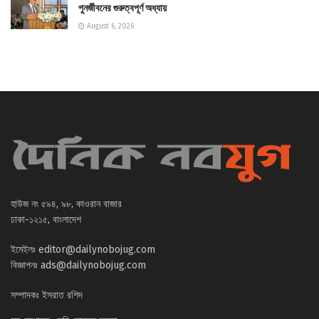
পুনর্জীবনের গুরুত্বপূর্ণ অধ্যায়
August 6, 2026
হাউজ নং ৫৯৪, ৯৮, কাওরান বাজার
ঢাকা-১২১৫, বাংলাদেশ
ইমেইলঃ
editor@dailynobojug.com
বিজ্ঞাপনঃ
ads@dailynobojug.com
সম্পাদকঃ ইসরাত রশিদ