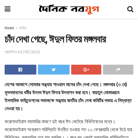
Home
জাতীয়
চাঁদ দেখা গেছে, ঈদুল ফিতর মঙ্গলবার
প্রকাশিতঃ 02/05/2022
দেশের আকাশে সোমবার সন্ধ্যায় শাওয়াল মাসের চাঁদ দেখা গেছে। মঙ্গলবার (৩ মে)
মুসলমানদের ধর্মীয় উৎসব ঈদুল ফিতর উদযাপন করা হবে। বায়তুল মোকাররমে
ইসলামিক ফাউন্ডেশনের সভাকক্ষে সন্ধ্যায় জাতীয় চাঁদ দেখা কমিটির সভায় এ সিদ্ধান্ত
নেওয়া হয়।
করোনাভাইরাস মহামারির কারণে দুই বছর ঈদ কেটেছে বিধিনিষেধের মধ্যে।
করোনাভাইরাস সংক্রমণ পরিস্থিতি উন্নীত হওয়ায় গত ২২ ফেব্রুয়ারি থেকে উঠে যায়
বিধিনিষেধ, স্বাভাবিক হয়ে যায় সবকিছু। ২ বছর পর এবারই স্বাভাবিক পরিস্থিতিতে