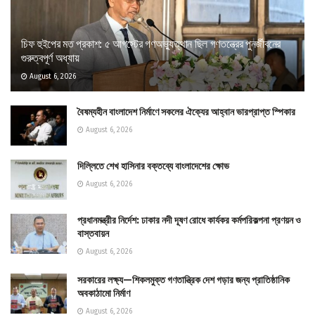
চিফ হুইপের মত প্রকাশ: ৫ আগস্টের গণঅভ্যুত্থান ছিল গণতন্ত্রের পুনর্জীবনের
গুরুত্বপূর্ণ অধ্যায়
August 6, 2026
বৈষম্যহীন বাংলাদেশ নির্মাণে সকলের ঐক্যের আহ্বান ভারপ্রাপ্ত স্পিকার
August 6, 2026
দিল্লিতে শেখ হাসিনার বক্তব্যে বাংলাদেশের ক্ষোভ
August 6, 2026
প্রধানমন্ত্রীর নির্দেশ: ঢাকার নদী দূষণ রোধে কার্যকর কর্মপরিকল্পনা প্রণয়ন ও
বাস্তবায়ন
August 6, 2026
সরকারের লক্ষ্য—শিকলমুক্ত গণতান্ত্রিক দেশ গড়ার জন্য প্রাতিষ্ঠানিক
অবকাঠামো নির্মাণ
August 6, 2026