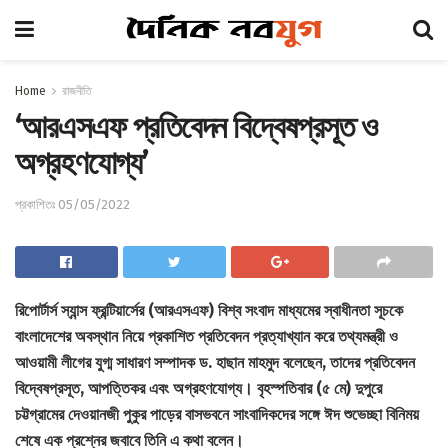
Home
রাজনীতি
‘আরএসএফ প্রতিবেদন বিদ্বেষপ্রসূত ও
অগ্রহণযোগ্য’
প্রকাশিতঃ 05/05/2022
রিপোর্টার্স স্যান্স ফ্রন্টিয়ার্সের (আরএসএফ) বিশ্ব সংবাদ মাধ্যমের স্বাধীনতা সূচকে
বাংলাদেশের অবস্থান নিয়ে প্রকাশিত প্রতিবেদন প্রত্যাখ্যান করে তথ্যমন্ত্রী ও
আওয়ামী লীগের যুগ্ম সাধারণ সম্পাদক ড. হাছান মাহমুদ বলেছেন, তাদের প্রতিবেদন
বিদ্বেষপ্রসূত, আপত্তিকর এবং অগ্রহণযোগ্য। বৃহস্পতিবার (৫ মে) দুপুরে
চট্টগ্রামের দেওয়ানজী পুকুর পাড়ের বাসভবনে সাংবাদিকদের সঙ্গে ঈদ শুভেচ্ছা বিনিময়
শেষে এক প্রশ্নের জবাবে তিনি এ কথা বলেন।