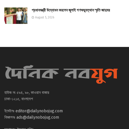
প্রধানমন্ত্রী উদ্বোধন করলেন জুলাই গণঅভ্যুত্থান স্মৃতি জাদুঘর
August 5, 2026
হাউজ নং ৫৯৪, ৯৮, কাওরান বাজার
ঢাকা-১২১৫, বাংলাদেশ
ইমেইলঃ
editor@dailynobojug.com
বিজ্ঞাপনঃ
ads@dailynobojug.com