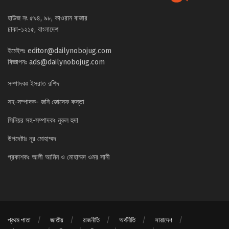
হাউজ নং ৫৯৪, ৯৮, কাওরান বাজার
ঢাকা-১২১৫, বাংলাদেশ
ইমেইলঃ
editor@dailynobojug.com
বিজ্ঞাপনঃ
ads@dailynobojug.com
সম্পাদকঃ ইসরাত রশিদ
সহ-সম্পাদক- জনি জোসেফ কস্তা
সিনিয়র সহ-সম্পাদকঃ নুরুল হুদা
উপদেষ্টাঃ নূর মোহাম্মদ
প্রকাশকঃ আলী আমিন ও মোহাম্মদ ওমর সানী
প্রথম পাতা
জাতীয়
রাজনীতি
অর্থনীতি
সারাদেশ