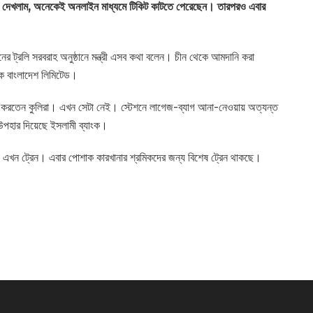
যমে দেখলাম, অনেকেই অনলাইন মাধ্যমে টিকিট কাটতে পেরেছেন। তারপরও এবার
ের ট্রলি সরবরাহ অনুষ্ঠানে মন্ত্রী এসব কথা বলেন। চীন থেকে আমদানি করা
ংক বাংলাদেশ লিমিটেড।
া করতেন কুলিরা। এখন সেটা নেই। স্টেশনে লাগেজ-ব্যাগ আনা-নেওয়ায় অত্যন্ত
 উপহার দিয়েছে ইসলামী ব্যাংক।
 এখন ট্রেন। এবার পোশাক কারখানার শ্রমিকদের জন্য বিশেষ ট্রেন থাকছে।