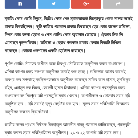
ব্যাটিং কোচ জেমি সিডন্স, ফিল্ডিং কোচ শেন ম্যাকডারমট জিম্বাবুয়ে থেকে দলের সঙ্গেই
ঢাকায় ফিরেছিলেন। ছুটি কাটিয়ে গতকাল ঢাকায় ফিরেছেন হেড কোচ রাসেল ডমিঙ্গো,
স্পিন কোচ রঙ্গনা হেরাথ ও পেস বোলিং কোচ অ্যালান ডোনাল্ড। ট্রেনার নিক লি
এসেছেন বৃহস্পতিবার। ডমিঙ্গো ও হেরাথ গতকাল ঢাকায় ফেরার বিষয়টি নিশ্চিত
করেছেন। কোচরা গুলশানের একটি হোটেলে রয়েছেন।
পূর্ণাঙ্গ কোচিং স্টাফের অধীনে আজ মিরপুর স্টেডিয়ামে অনুশীলন করবে বাংলাদেশ।
এশিয়া কাপের জন্য দলগত অনুশীলন আজই শুরু হচ্ছে। ডমিঙ্গোরা আসার আগেই
অবশ্য গত সপ্তাহে ব্যক্তিগতভাবে অনুশীলন করেছেন সাকিব আল হাসান, মুশফিকুর
রহিম, এনামুল হক বিজয়, মেহেদী হাসান মিরাজরা। এশিয়া কাপের প্রস্তুতির জন্য
বাংলাদেশ দল মিরপুরে দুটি প্রস্তুতি ম্যাচ খেলবে। আগামীকাল ও সোমবার ম্যাচ দুটি
অনুষ্ঠিত হবে। দুটি ম্যাচই দুপুর দেড়টায় শুরু হবে। মূলত ম্যাচ পরিস্থিতি বিবেচনায়
অনুশীলন করবেন ক্রিকেটাররা।
জাতীয় দলের প্রধান নির্বাচক মিনহাজুল আবেদীন নান্নু গতকাল জানিয়েছেন, প্রস্তুতি
ম্যাচ বলতে ম্যাচ পরিস্থিতিতে অনুশীলন। ২১ ও ২২ আগস্ট দুটি ম্যাচ হবে।