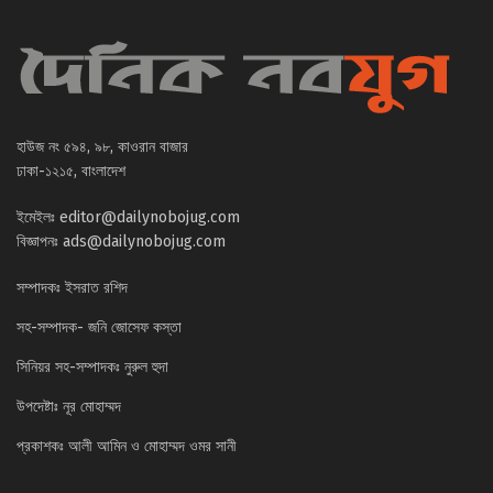
হাউজ নং ৫৯৪, ৯৮, কাওরান বাজার
ঢাকা-১২১৫, বাংলাদেশ
ইমেইলঃ
editor@dailynobojug.com
বিজ্ঞাপনঃ
ads@dailynobojug.com
সম্পাদকঃ ইসরাত রশিদ
সহ-সম্পাদক- জনি জোসেফ কস্তা
সিনিয়র সহ-সম্পাদকঃ নুরুল হুদা
উপদেষ্টাঃ নূর মোহাম্মদ
প্রকাশকঃ আলী আমিন ও মোহাম্মদ ওমর সানী