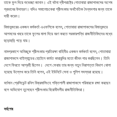
তাকে ফুল দিয়ে শুভেচ্ছা জানান। এই ঘটনা দ্বীপরাষ্ট্রে গোতাবায়া রাজাপাকসের অশেষ
প্রভাবের উদাহরণ। যদিও সমালোচকেরা শ্রীলংকার অর্থনৈতিক দৈন্যদশার জন্য তাকে
দায়ী করেন।
বিমানবন্দরের একজন কর্মকর্তা এএফপিকে বলেন, গোতাবায়া রাজাপাকসের বিমানবন্দরে
আগমনের খবরে তাকে ফুলের মালা দিয়ে বরণ করতে সরকারপন্থি রাজনীতিবিদদের মধ্যে
হুড়োহুড়ি পড়ে যায়।
নামপ্রকাশে অনিচ্ছুক শ্রীলংকার প্রতিরক্ষা বাহিনীর একজন কর্মকর্তা বলেন, গোতাবায়া
রাজাপাকসে থাইল্যান্ডের হোটেলে কার্যত কারাবন্দির মতো জীবন পার করছিলেন। তিনি
দেশে ফিরতে আগ্রহী ছিলেন। দেশে ফেরায় তার জন্য নতুন নিরাপত্তা বিভাগ খোলা
হয়েছে উল্লেখ করে তিনি বলেন, এই ইউনিটে সেনা ও পুলিশ সদস্যরা রয়েছে।
বর্তমান প্রেসিডেন্ট রনিল বিক্রমাসিংহে শক্তিশালী রাজাপাকসে পরিবারকে রক্ষা করছেন
বলে অভিযোগ তুলেছেন শ্রীলংকার বিরোধীদলীয় রাজনীতিবিদরা।
সর্বশেষ