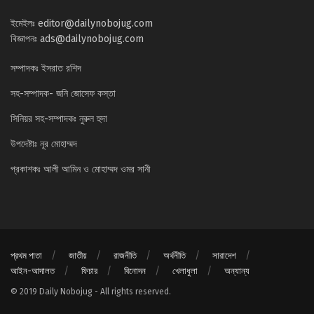
ইমেইলঃ
editor@dailynobojug.com
বিজ্ঞাপনঃ
ads@dailynobojug.com
সম্পাদকঃ ইসরাত রশিদ
সহ-সম্পাদক- জনি জোসেফ কস্তা
সিনিয়র সহ-সম্পাদকঃ নুরুল হুদা
উপদেষ্টাঃ নূর মোহাম্মদ
প্রকাশকঃ আলী আমিন ও মোহাম্মদ ওমর সানী
প্রথম পাতা
জাতীয়
রাজনীতি
অর্থনীতি
সারাদেশ
আইন-আদালত
ফিচার
বিনোদন
খেলাধুলা
অন্যান্য
© 2019 Daily Nobojug - All rights reserved.