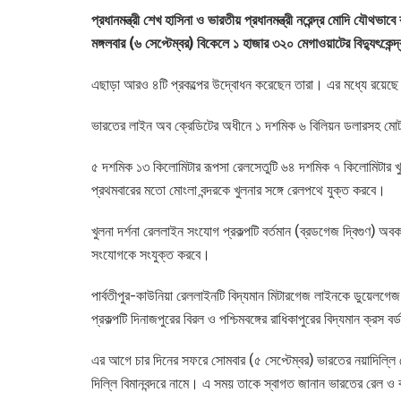
প্রধানমন্ত্রী শেখ হাসিনা ও ভারতীয় প্রধানমন্ত্রী নরেন্দ্র মোদি যৌথভাব
মঙ্গলবার (৬ সেপ্টেম্বর) বিকেলে ১ হাজার ৩২০ মেগাওয়াটের বিদ্যুৎকেন্
এছাড়া আরও ৪টি প্রকল্পের উদ্বোধন করেছেন তারা। এর মধ্যে রয়েছে রূ
ভারতের লাইন অব ক্রেডিটের অধীনে ১ দশমিক ৬ বিলিয়ন ডলারসহ মোট ২ 
৫ দশমিক ১৩ কিলোমিটার রূপসা রেলসেতুটি ৬৪ দশমিক ৭ কিলোমিটার খুলনা-
প্রথমবারের মতো মোংলা বন্দরকে খুলনার সঙ্গে রেলপথে যুক্ত করবে।
খুলনা দর্শনা রেললাইন সংযোগ প্রকল্পটি বর্তমান (ব্রডগেজ দ্বিগুণ) অব
সংযোগকে সংযুক্ত করবে।
পার্বতীপুর-কাউনিয়া রেললাইনটি বিদ্যমান মিটারগেজ লাইনকে ডুয়েল
প্রকল্পটি দিনাজপুরের বিরল ও পশ্চিমবঙ্গের রাধিকাপুরের বিদ্যমান ক্রস
এর আগে চার দিনের সফরে সোমবার (৫ সেপ্টেম্বর) ভারতের নয়াদিল্লি পৌ
দিল্লি বিমানবন্দরে নামে। এ সময় তাকে স্বাগত জানান ভারতের রেল ও বস্ত