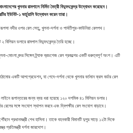
ে বাংলাদেশের খুলনার রামপালে নির্মিত মৈত্রী বিদ্যুৎকেন্দ্র উদ্বোধন করেছেন।
দ্রটির ইউনিট-১ ভার্চুয়ালি উদ্বোধন করেন তারা।
পসা নদীর ওপর রেল সেতু, খুলনা-দর্শনা ও পার্বতীপুর-কাউনিয়া রেলপথ।
বিলিয়ন ডলারে রামপাল বিদ্যুৎকেন্দ্র তৈরি হচ্ছে।
মোংলা বন্দর সিঙ্গেল ট্র্যাক ব্রডগেজ রেল প্রকল্পের একটি গুরুত্বপূর্ণ অংশ। এটি
কাঠামোর একটি আপগ্রেডেশন, যা গেদে-দর্শনা থেকে খুলনার বর্তমান ক্রস বর্ডার রেল
গেজ লাইনে রূপান্তরের জন্য ব্যয় ধরা হয়েছে ১২০ দশমিক ৪১ মিলিয়ন ডলার।
 বর্ডার রেলের সঙ্গে সংযোগ স্থাপন করবে এবং দ্বিপক্ষীয় রেল সংযোগ বাড়াবে।
ঁছান প্রধানমন্ত্রী শেখ হাসিনা। তাকে বহনকারী বিমানটি দুপুর সাড়ে ১২টা দিকে
্র প্রতিমন্ত্রী দর্শনা জারদোশ।