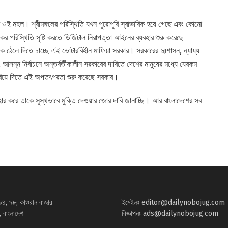
ের ওই মহল। শ্রীমঙ্গলের পরিস্থিতি যখন পুরোপুরি স্বাভাবিক হয়ে গেছে এবং কোনো
র পরিস্থিতি সৃষ্টি করতে ডিজিটাল নিরাপত্তা আইনের ব্যবহার শুরু করেছে
 ঠেলে দিতে চাচ্ছে এই ভোটারবিহীন মাফিয়া সরকার। সরকারের দুঃশাসন, ন্যায্য
, আসন্ন নির্বাচনে অন্তর্বর্তীকালীন সরকারের দাবিতে দেশের মানুষের মধ্যে যেরকম
 সরিয়ে দিতে এই অপতৎপরতা শুরু করেছে সরকার।
াহার করে তাকে সুস্থভাবে মুক্তি দেওয়ার জোর দাবি জানাচ্ছি। আর বাংলাদেশের সব
৯৪, ৯৮, কাওরান বাজার
ইমেইলঃ
editor@dailynobojug.com
 বাংলাদেশ
বিজ্ঞাপনঃ
ads@dailynobojug.com