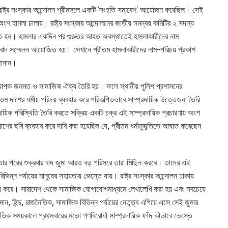
 রাষ্ট্র সংস্কার আন্দোলন শ্রীমঙ্গলে একটি ‘সংহতি সমাবেশ’ আয়োজন করেছিল। সেই
অংশ হামলা চালায়। রাষ্ট্র সংস্কার আন্দোলনের জাতীয় সমন্বয় কমিটির ২ সদস্য
ত হন। হামলার একদিন পর গুরুতর আহত অবস্থাতেই হামলাকারীদের নাম
টি সংবাদ সম্মেলন আয়োজিত হয়। সেখানে প্রীতম হামলাকারীদের নাম-পরিচয় প্রকাশ
 জানান।
লে ব্যাপক জনমত ও সামাজিক ঐক্য তৈরি হয়। ফলে স্থানীয় পুলিশ প্রশাসনের
 দাশের ধর্মীয় পরিচয় ব্যবহার করে পরিকল্পিতভাবে সাম্প্রদায়িক উত্তেজনা তৈরি
রদায়িক পরিস্থিতি তৈরি করতে সক্রিয় একটি চক্র এই সাম্প্রদায়িক প্রচারণায় অংশ
শের ছবি ব্যবহার করে দাবি করা হয়েছিল যে, প্রীতম ধর্মানুভূতিতে আঘাত করেছেন
 তার পরের শুক্রবার বাদ জুমা আরও বড় পরিসরে তারা মিছিল করবে। তাদের এই
িভিন্ন পর্যায়ের মানুষের সহায়তায় ভেস্তে যায়। রাষ্ট্র সংস্কার আন্দোলন ঢাকায়
য়োগ করে। সারাদেশ থেকে সামাজিক যোগাযোগমাধ্যমে লেখালেখি করা হয় এবং সবচেয়ে
ান, হিন্দু, রাজনৈতিক, সামাজিক বিভিন্ন পর্যায়ের নেতৃত্ব এগিয়ে এসে সেই জুমার
তিক সময়কালে প্রথমবারের মতো গণবিরোধী সাম্প্রদায়িক ফাঁদ কীভাবে ভেস্তে