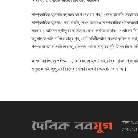
দিতে হয় তার একটা নজির তৈরি করে শ্রীমঙ্গল।
সাম্প্রদায়িক হামলার ষড়যন্ত্র রুখে দেওয়ার পরও থেমে থাকেনি সরকার
সাম্প্রদায়িক হামলাও করা যায়নি, তখন আবারও সাম্প্রদায়িক উত্তেজনাক
সরকার। আসন্ন দুর্গাপূজাকে সামনে রেখে দেশকে আবারও সংঘাতের দিকে
আন্দোলনে গুলি চালিয়ে মানুষ খুন, ভোটারবিহীনভাবে ক্ষমতা কুক্ষিগত করা
গণ-অসন্তোষ তৈরি হয়েছে, সেগুলো থেকে মানুষের দৃষ্টি ভিন্ন দিকে
আমরা অবিলম্বে প্রীতম দাশের বিরুদ্ধে হওয়া এই মিথ্যা মামলা প্রত্য
মানুষকে এই জুলুমের বিরুদ্ধে সোচ্চার হওয়ার আহ্বান জানাচ্ছি।
হাউজ নং ৫
ঢাকা-১২১৫,