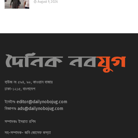
August 9, 2026
হাউজ নং ৫৯৪, ৯৮, কাওরান বাজার
ঢাকা-১২১৫, বাংলাদেশ
ইমেইলঃ
editor@dailynobojug.com
বিজ্ঞাপনঃ
ads@dailynobojug.com
সম্পাদকঃ ইসরাত রশিদ
সহ-সম্পাদক- জনি জোসেফ কস্তা