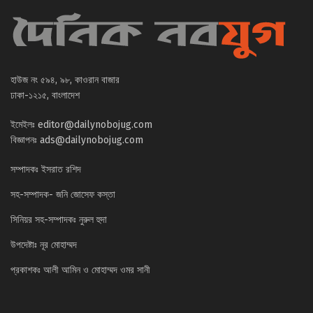
হাউজ নং ৫৯৪, ৯৮, কাওরান বাজার
ঢাকা-১২১৫, বাংলাদেশ
ইমেইলঃ
editor@dailynobojug.com
বিজ্ঞাপনঃ
ads@dailynobojug.com
সম্পাদকঃ ইসরাত রশিদ
সহ-সম্পাদক- জনি জোসেফ কস্তা
সিনিয়র সহ-সম্পাদকঃ নুরুল হুদা
উপদেষ্টাঃ নূর মোহাম্মদ
প্রকাশকঃ আলী আমিন ও মোহাম্মদ ওমর সানী